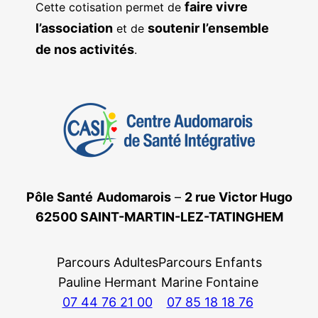
faire vivre
Cette cotisation permet de
l’association
soutenir l’ensemble
et de
de nos activités
.
Pôle Santé
Audomarois
–
2 rue Victor Hugo
62500 SAINT-MARTIN-LEZ-TATINGHEM
Parcours Adultes
Parcours Enfants
Pauline Hermant
Marine Fontaine
07 44 76 21 00
07 85 18 18 76